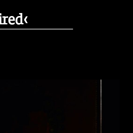
ired‹