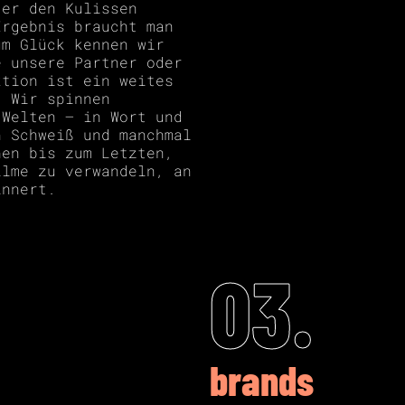
ter den Kulissen
Ergebnis braucht man
um Glück kennen wir
e unsere Partner oder
ktion ist ein weites
. Wir spinnen
 Welten – in Wort und
n Schweiß und manchmal
hen bis zum Letzten,
ilme zu verwandeln, an
innert.
03.
brands