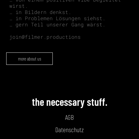
wirst.
… in Bildern denkst.
… in Problemen Lösungen siehst.
… gern Teil unserer Gang wärst.
join@filmer.productions
more about us
the necessary stuff.
AGB
Datenschutz