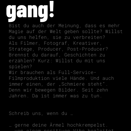
gang!
Bist du auch der Meinung, dass es mehr
Magie auf der Welt geben sollte? Willst
du uns helfen, sie zu verbreiten?
Als Filmer, Fotograf, Kreativer,
Stratege, Producer, Post-Producer?
Brennst du darauf, Geschichten zu
erzählen? Kurz: Willst du mit uns
spielen?
Wir brauchen als Full-Service-
Filmproduktion viele Hände. Und auch
immer einen, der „Schmiere steht“.
Denn wir bewegen Bilder. Seit zehn
Jahren. Da ist immer was zu tun.
Schreib uns, wenn du …
… gerne deine Ärmel hochkrempelst.
… von einem positiven Vibe begleitet