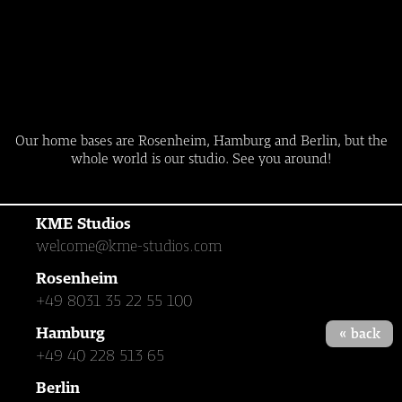
Our home bases are Rosenheim, Hamburg and Berlin, but the
whole world is our studio. See you around!
KME Studios
welcome@kme-studios.com
Rosenheim
+49 8031 35 22 55 100
Hamburg
« back
+49 40 228 513 65
Berlin