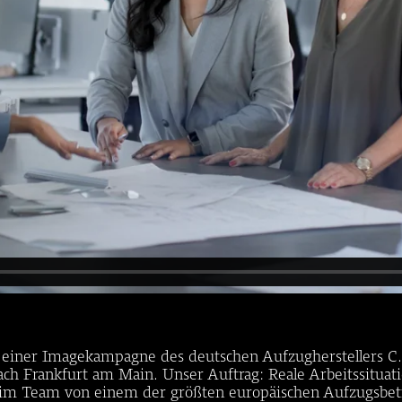
n einer Imagekampagne des deutschen Aufzugherstellers 
h Frankfurt am Main. Unser Auftrag: Reale Arbeitssituati
 im Team von einem der größten europäischen Aufzugsbet