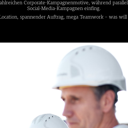
 zahlreichen Corporate-Kampagnenmotive, während parall
Social-Media-Kampagnen einfing.
Location, spannender Auftrag, mega Teamwork – was wil