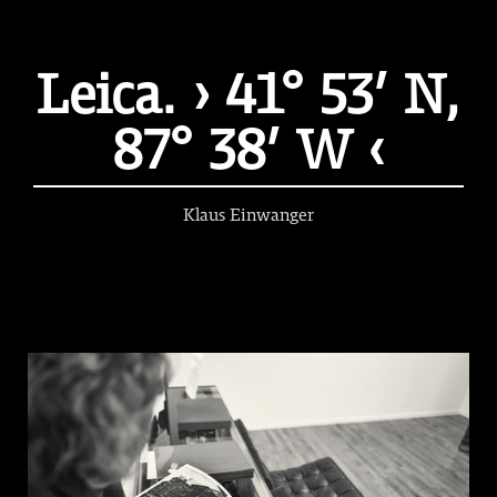
Leica. › 41° 53′ N,
87° 38′ W ‹
Klaus Einwanger